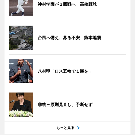
神村学園が２回戦へ 高校野球
台風へ備え、募る不安 熊本地震
八村塁「ロス五輪で１勝を」
非核三原則見直し、予断せず
もっと見る