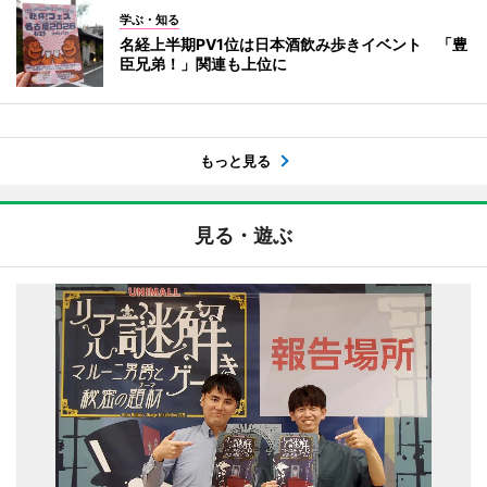
学ぶ・知る
名経上半期PV1位は日本酒飲み歩きイベント 「豊
臣兄弟！」関連も上位に
もっと見る
見る・遊ぶ