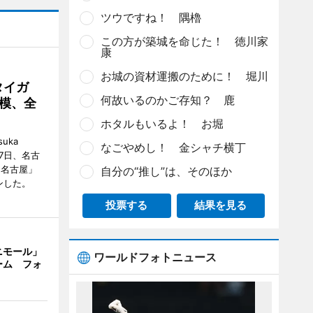
ツウですね！ 隅櫓
この方が築城を命じた！ 徳川家
康
お城の資材運搬のために！ 堀川
タイガ
何故いるのかご存知？ 鹿
模、全
ホタルもいるよ！ お堀
uka
なごやめし！ 金シャチ横丁
月7日、名古
 名古屋」
自分の“推し”は、そのほか
ンした。
投票する
結果を見る
ニモール」
ワールドフォトニュース
ーム フォ