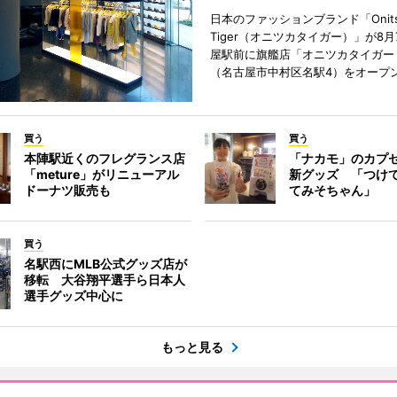
日本のファッションブランド「Onits
Tiger（オニツカタイガー）」が8
屋駅前に旗艦店「オニツカタイガー
（名古屋市中村区名駅4）をオープ
買う
買う
本陣駅近くのフレグランス店
「ナカモ」のカプ
「meture」がリニューアル
新グッズ 「つけ
ドーナツ販売も
てみそちゃん」
買う
名駅西にMLB公式グッズ店が
移転 大谷翔平選手ら日本人
選手グッズ中心に
もっと見る