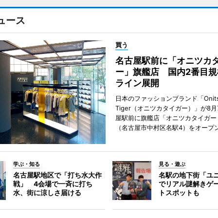
ュース
買う
名古屋駅前に「オニツカ
ー」旗艦店 国内2番目規
ライン展開
日本のファッションブランド「Onits
Tiger（オニツカタイガー）」が8
屋駅前に旗艦店「オニツカタイガー
（名古屋市中村区名駅4）をオープ
学ぶ・知る
見る・遊ぶ
名古屋駅地区で「打ち水大作
名駅の地下街「ユ
戦」 4会場で一斉に打ち
でリアル謎解きゲ
水、街に涼しさ届ける
トスポットも