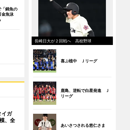
で「錦魚の
富金魚泳
も
長崎日大が２回戦へ 高校野球
喜ぶ植中 Ｊリーグ
鹿島、逆転で白星発進 Ｊ
リーグ
タイガ
模、全
あいさつされる悠仁さま