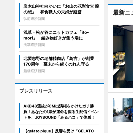
岩木山神社向かいに「お山の花彩食堂 龍
最新ニ
の憩」 和食職人の夫婦が経営
弘前経済新聞
浅草・松が谷にニットカフェ「ito-
mori」 編み物好きが集う場に
浅草経済新聞
北習志野の老舗精肉店「鳥吉」が創業
170周年 幕末から続くのれん守る
船橋経済新聞
プレスリリース
AKB48選抜がCM出演権をかけたガチ勝
負！あなたの1票が運命を握る生配信イベン
トを、JOYSOUND「みるハコ」で体感！
【gelato pique】反響を受け「GELATO