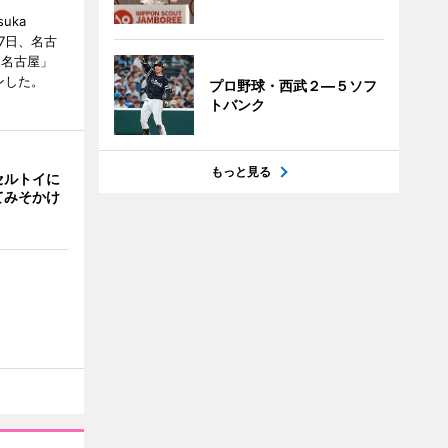
uka
月7日、名古
 名古屋」
ンした。
プロ野球・西武２―５ソフ
トバンク
もっと見る
セルトイに
てみそかけ