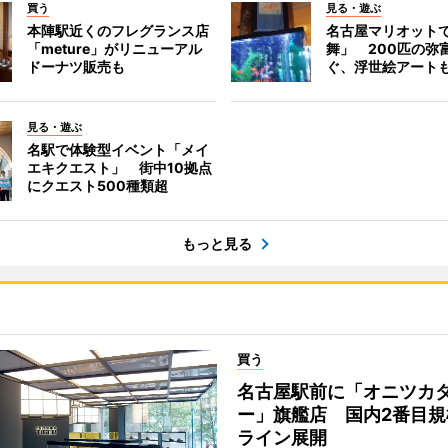
買う
見る・遊ぶ
本陣駅近くのフレグランス店
名古屋マリオット
「meture」がリニューアル
舞」 200匹の弥
ドーナツ販売も
ぐ、浮世絵アート
見る・遊ぶ
名駅で体験型イベント「メイ
エキクエスト」 街中10拠点
にクエスト500種類超
もっと見る
買う
名古屋駅前に「オニツカ
ー」旗艦店 国内2番目規
ライン展開