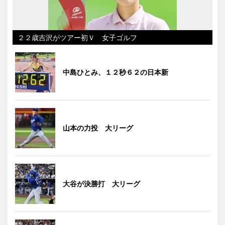
２２歳吉沢がツアー初Ｖ 女子ゴルフ
中島ひとみ、１２秒６２の日本新
山本の力投 大リーグ
大谷が決勝打 大リーグ