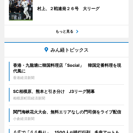
村上、２戦連発２６号 大リーグ
もっと見る
みん経トピックス
香港・九龍塘に韓国料理店「Social」 韓国定番料理を現
代風に
香港経済新聞
SC相模原、熊本と引き分け J3リーグ開幕
相模原町田経済新聞
関門海峡花火大会、無料エリアなしの門司側をライブ配信
小倉経済新聞
八広で「八八祭り」 1500人が提灯行列、多幸アートも