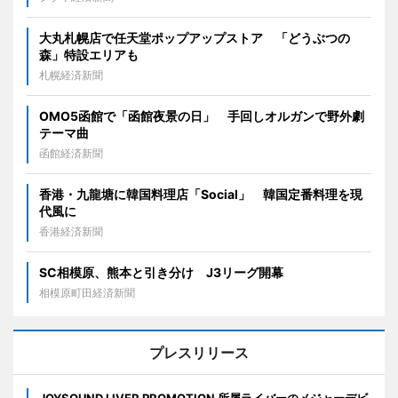
大丸札幌店で任天堂ポップアップストア 「どうぶつの
森」特設エリアも
札幌経済新聞
OMO5函館で「函館夜景の日」 手回しオルガンで野外劇
テーマ曲
函館経済新聞
香港・九龍塘に韓国料理店「Social」 韓国定番料理を現
代風に
香港経済新聞
SC相模原、熊本と引き分け J3リーグ開幕
相模原町田経済新聞
プレスリリース
JOYSOUND LIVER PROMOTION 所属ライバーのメジャーデビ