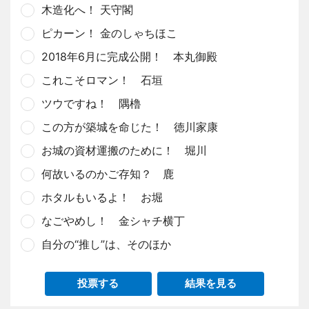
木造化へ！ 天守閣
ピカーン！ 金のしゃちほこ
2018年6月に完成公開！ 本丸御殿
これこそロマン！ 石垣
ツウですね！ 隅櫓
この方が築城を命じた！ 徳川家康
お城の資材運搬のために！ 堀川
何故いるのかご存知？ 鹿
ホタルもいるよ！ お堀
なごやめし！ 金シャチ横丁
自分の“推し”は、そのほか
投票する
結果を見る