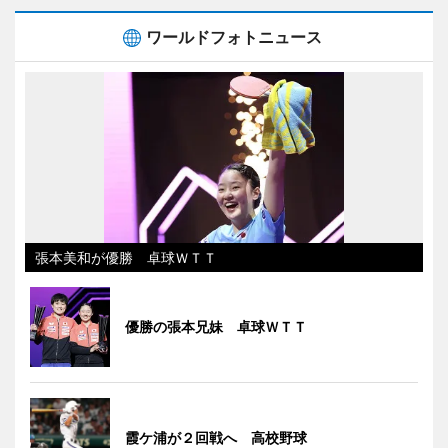
ワールドフォトニュース
張本美和が優勝 卓球ＷＴＴ
優勝の張本兄妹 卓球ＷＴＴ
霞ケ浦が２回戦へ 高校野球