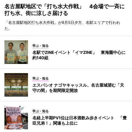
名古屋駅地区で「打ち水大作戦」 4会場で一斉に
打ち水、街に涼しさ届ける
「名古屋駅地区打ち水大作戦」が8月5日夕方、名駅エリアで行われ
た。
学ぶ・知る
名駅でZINEイベント「イマZINE」 東海圏中心に
約140組
学ぶ・知る
エスパシオ ナゴヤキャッスル、名古屋城望む「天
守の間」を期間限定開放
学ぶ・知る
名経上半期PV1位は日本酒飲み歩きイベント 「豊
臣兄弟！」関連も上位に