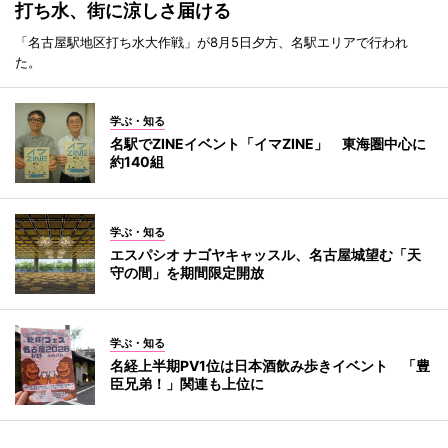
打ち水、街に涼しさ届ける
「名古屋駅地区打ち水大作戦」が8月5日夕方、名駅エリアで行われ
た。
学ぶ・知る
名駅でZINEイベント「イマZINE」 東海圏中心に
約140組
学ぶ・知る
エスパシオ ナゴヤキャッスル、名古屋城望む「天
守の間」を期間限定開放
学ぶ・知る
名経上半期PV1位は日本酒飲み歩きイベント 「豊
臣兄弟！」関連も上位に