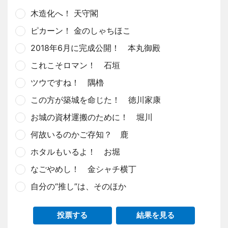
木造化へ！ 天守閣
ピカーン！ 金のしゃちほこ
2018年6月に完成公開！ 本丸御殿
これこそロマン！ 石垣
ツウですね！ 隅櫓
この方が築城を命じた！ 徳川家康
お城の資材運搬のために！ 堀川
何故いるのかご存知？ 鹿
ホタルもいるよ！ お堀
なごやめし！ 金シャチ横丁
自分の“推し”は、そのほか
投票する
結果を見る