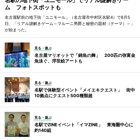
名駅の地下街「ユニモール」でリアル謎解きゲー
ム フォトスポットも
名古屋駅前の地下街「ユニモール」（名古屋市中村区名駅4）で8月5
日、「リアル謎解きゲーム～マルーニ男爵と秘密の題材（テーマ）～」
が始まった。
見る・遊ぶ
名古屋マリオットで「錦魚の舞」 200匹の弥富金
魚泳ぐ、浮世絵アートも
見る・遊ぶ
名駅で体験型イベント「メイエキクエスト」 街中
10拠点にクエスト500種類超
見る・遊ぶ
名駅でZINEイベント「イマZINE」 東海圏中心に
約140組