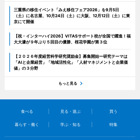
三重県の移住イベント「みえ移住フェア2026」を9月5日
（土）に名古屋、10月24日（土）に大阪、12月12日（土）に東
京にて開催
【祝・インターハイ2026】VITASサポート校が全国で躍進！福
大大濠が９年ぶり５回目の優勝、桜花学園が第３位
【２０２６年度経営科学研究奨励金】募集開始ー研究テーマは
「AIと企業経営」「地域活性化」「人材マネジメントと企業価
値」の３分野
もっと見る
食べる
見る・遊ぶ
買う
暮らす・働く
学ぶ・知る
特集