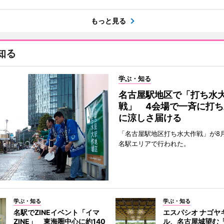
もっと見る
知る
学ぶ・知る
名古屋駅地区で「打ち水
戦」 4会場で一斉に打ち
に涼しさ届ける
「名古屋駅地区打ち水大作戦」が8
名駅エリアで行われた。
学ぶ・知る
学ぶ・知る
名駅でZINEイベント「イマ
エスパシオ ナゴヤ
ZINE」 東海圏中心に約140
ル、名古屋城望む