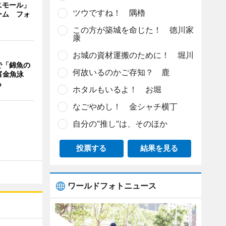
ニモール」
ツウですね！ 隅櫓
ーム フォ
この方が築城を命じた！ 徳川家
康
お城の資材運搬のために！ 堀川
で「錦魚の
何故いるのかご存知？ 鹿
富金魚泳
も
ホタルもいるよ！ お堀
なごやめし！ 金シャチ横丁
自分の“推し”は、そのほか
投票する
結果を見る
ワールドフォトニュース