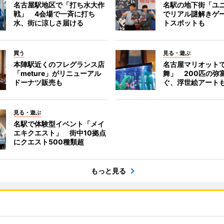
名古屋駅地区で「打ち水大作
名駅の地下街「ユ
戦」 4会場で一斉に打ち
でリアル謎解きゲ
水、街に涼しさ届ける
トスポットも
買う
見る・遊ぶ
本陣駅近くのフレグランス店
名古屋マリオット
「meture」がリニューアル
舞」 200匹の弥
ドーナツ販売も
ぐ、浮世絵アート
見る・遊ぶ
名駅で体験型イベント「メイ
エキクエスト」 街中10拠点
にクエスト500種類超
もっと見る