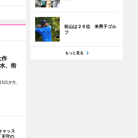
松山は２６位 米男子ゴル
フ
もっと見る
大作
水、街
月5日夕方、
キャッス
「天守の