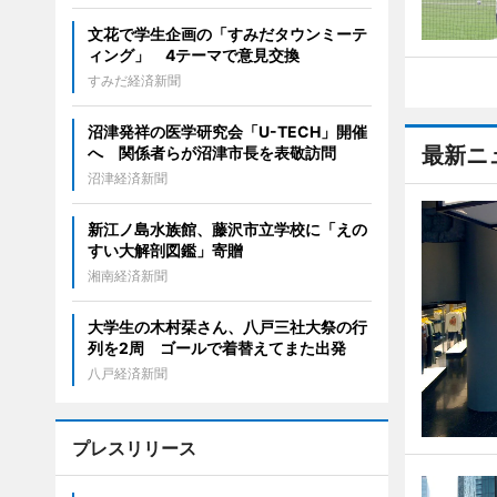
文花で学生企画の「すみだタウンミーテ
ィング」 4テーマで意見交換
すみだ経済新聞
沼津発祥の医学研究会「U-TECH」開催
最新ニ
へ 関係者らが沼津市長を表敬訪問
沼津経済新聞
新江ノ島水族館、藤沢市立学校に「えの
すい大解剖図鑑」寄贈
湘南経済新聞
大学生の木村栞さん、八戸三社大祭の行
列を2周 ゴールで着替えてまた出発
八戸経済新聞
プレスリリース