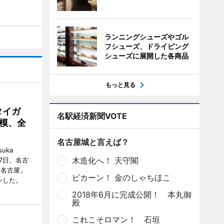
ランニングシューズやゴル
フシューズ、ドライビング
シューズに展開した各商品
もっと見る
タイガ
名駅経済新聞VOTE
模、全
名古屋城と言えば？
uka
木造化へ！ 天守閣
月7日、名古
 名古屋」
ピカーン！ 金のしゃちほこ
ンした。
2018年6月に完成公開！ 本丸御
殿
これこそロマン！ 石垣