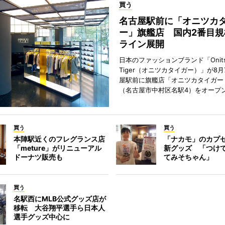
買う
名古屋駅前に「オニツカ
ー」旗艦店 国内2番目規
ライン展開
日本のファッションブランド「Onits
Tiger（オニツカタイガー）」が8
屋駅前に旗艦店「オニツカタイガー
（名古屋市中村区名駅4）をオープ
買う
買う
本陣駅近くのフレグランス店
「ナカモ」のカプ
「meture」がリニューアル
新グッズ 「つけ
ドーナツ販売も
てみそちゃん」
買う
名駅西にMLB公式グッズ店が
移転 大谷翔平選手ら日本人
選手グッズ中心に