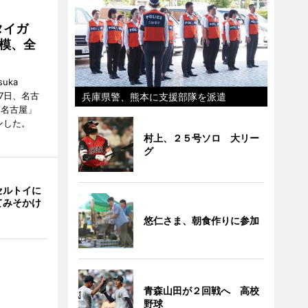
タイガ
模、全
uka
月7日、名古
兵庫県警、熊本に支援部隊を派遣
 名古屋」
ンした。
村上、２５号ソロ 大リー
グ
セルトイに
てみそかけ
悠仁さま、朝食作りに参加
青森山田が２回戦へ 高校
野球