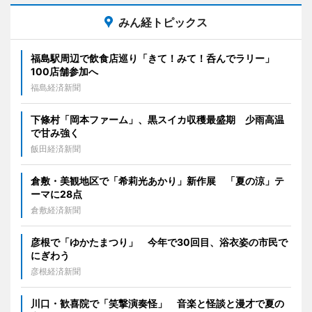
みん経トピックス
福島駅周辺で飲食店巡り「きて！みて！呑んでラリー」
100店舗参加へ
福島経済新聞
下條村「岡本ファーム」、黒スイカ収穫最盛期 少雨高温
で甘み強く
飯田経済新聞
倉敷・美観地区で「希莉光あかり」新作展 「夏の涼」テ
ーマに28点
倉敷経済新聞
彦根で「ゆかたまつり」 今年で30回目、浴衣姿の市民で
にぎわう
彦根経済新聞
川口・歓喜院で「笑撃演奏怪」 音楽と怪談と漫才で夏の