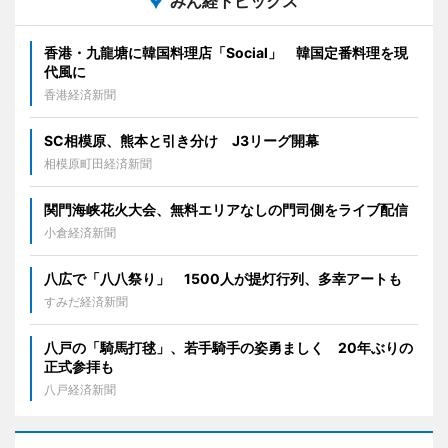
みん経トピックス
香港・九龍塘に韓国料理店「Social」 韓国定番料理を現
代風に
香港経済新聞
SC相模原、熊本と引き分け J3リーグ開幕
相模原町田経済新聞
関門海峡花火大会、無料エリアなしの門司側をライブ配信
小倉経済新聞
八広で「八八祭り」 1500人が提灯行列、多幸アートも
すみだ経済新聞
八戸の「騎馬打毬」、若手騎手の姿勇ましく 20年ぶりの
正式参拝も
八戸経済新聞