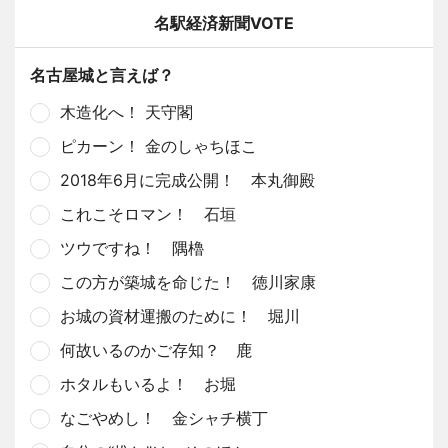
名駅経済新聞VOTE
名古屋城と言えば？
木造化へ！ 天守閣
ピカーン！ 金のしゃちほこ
2018年6月に完成公開！ 本丸御殿
これこそロマン！ 石垣
ツウですね！ 隅櫓
この方が築城を命じた！ 徳川家康
お城の資材運搬のために！ 堀川
何故いるのかご存知？ 鹿
ホタルもいるよ！ お堀
なごやめし！ 金シャチ横丁