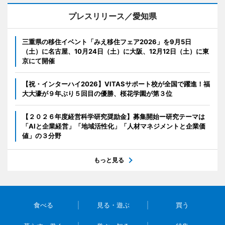
プレスリリース／愛知県
三重県の移住イベント「みえ移住フェア2026」を9月5日
（土）に名古屋、10月24日（土）に大阪、12月12日（土）に東
京にて開催
【祝・インターハイ2026】VITASサポート校が全国で躍進！福
大大濠が９年ぶり５回目の優勝、桜花学園が第３位
【２０２６年度経営科学研究奨励金】募集開始ー研究テーマは
「AIと企業経営」「地域活性化」「人材マネジメントと企業価
値」の３分野
もっと見る
食べる
見る・遊ぶ
買う