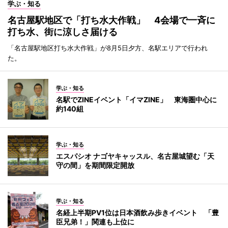
学ぶ・知る
名古屋駅地区で「打ち水大作戦」 4会場で一斉に
打ち水、街に涼しさ届ける
「名古屋駅地区打ち水大作戦」が8月5日夕方、名駅エリアで行われ
た。
学ぶ・知る
名駅でZINEイベント「イマZINE」 東海圏中心に
約140組
学ぶ・知る
エスパシオ ナゴヤキャッスル、名古屋城望む「天
守の間」を期間限定開放
学ぶ・知る
名経上半期PV1位は日本酒飲み歩きイベント 「豊
臣兄弟！」関連も上位に