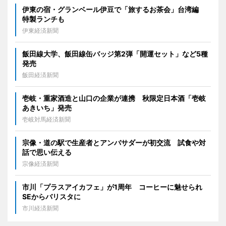
伊東の宿・グランベール伊豆で「旅するお茶会」台湾編
特製ランチも
伊東経済新聞
飯田線大学、飯田線缶バッジ第2弾「開運セット」など5種
発売
飯田経済新聞
壱岐・重家酒造と山口の企業が連携 秋限定日本酒「壱岐
あきいち」発売
壱岐対馬経済新聞
宗像・道の駅で生産者とアンバサダーが初交流 試食や対
話で思い伝える
宗像経済新聞
市川「プラスアイカフェ」が1周年 コーヒーに魅せられ
SEからバリスタに
市川経済新聞