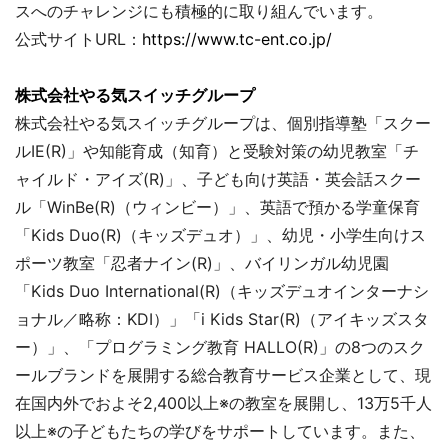
スへのチャレンジにも積極的に取り組んでいます。
公式サイトURL：
https://www.tc-ent.co.jp/
株式会社やる気スイッチグループ
株式会社やる気スイッチグループは、個別指導塾「スクー
ルIE(R)」や知能育成（知育）と受験対策の幼児教室「チ
ャイルド・アイズ(R)」、子ども向け英語・英会話スクー
ル「WinBe(R)（ウィンビー）」、英語で預かる学童保育
「Kids Duo(R)（キッズデュオ）」、幼児・小学生向けス
ポーツ教室「忍者ナイン(R)」、バイリンガル幼児園
「Kids Duo International(R)（キッズデュオインターナシ
ョナル／略称：KDI）」「i Kids Star(R)（アイキッズスタ
ー）」、「プログラミング教育 HALLO(R)」の8つのスク
ールブランドを展開する総合教育サービス企業として、現
在国内外でおよそ2,400以上※の教室を展開し、13万5千人
以上※の子どもたちの学びをサポートしています。また、