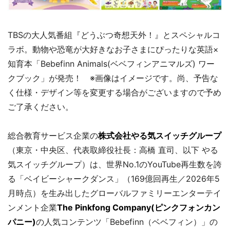
TBSの大人気番組『どうぶつ奇想天外！』とスペシャルコ
ラボ。動物や恐竜が大好きなお子さまにぴったりな英語×
知育本「Bebefinn Animals(ベベフィンアニマルズ) ワー
クブック」が発売！ ※画像はイメージです。尚、予告な
く仕様・デザイン等を変更する場合がございますので予め
ご了承ください。
総合教育サービス企業の
株式会社やる気スイッチグループ
（東京・中央区、代表取締役社長：高橋 直司、以下 やる
気スイッチグループ）は、世界No.1のYouTube再生数を誇
る「ベイビーシャークダンス」（169億回再生／2026年5
月時点）を生み出したグローバルファミリーエンターテイ
ンメント企業
The Pinkfong Company(ピンクフォンカン
パニー)
の人気コンテンツ「Bebefinn（ベベフィン）」の