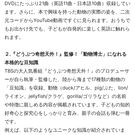
DVDにたっぷり21曲（英語11曲・日本語10曲）収録してい
ます。さらに、本で興味を持った動物の実際の姿を、二次
元コードからYouTube動画ですぐに見られます。おうちで
もお出かけ先でも、子どもが自発的に楽しく英語に触れら
れます。
２.『どうぶつ奇想天外！』監修！「動物博士」になれる
本格的な豆知識
TBSの大人気番組『どうぶつ奇想天外！』のプロデューサ
ーが自ら執筆・監修した、陸から海まで17種類の動物の
「豆知識」を収録。動物（duck/アヒル、pig/ぶた、lion/
ライオン、jellyfish/クラゲ、gorilla/ゴリラなど）の名前
や特徴に親しめる内容が掲載されています。子どもの知的
好奇心と探究心をしっかりと育み、親子の会話も弾む一冊
です。
例えば、以下のようなユニークな知識が紹介されていま