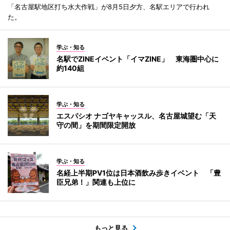
「名古屋駅地区打ち水大作戦」が8月5日夕方、名駅エリアで行われ
た。
学ぶ・知る
名駅でZINEイベント「イマZINE」 東海圏中心に
約140組
学ぶ・知る
エスパシオ ナゴヤキャッスル、名古屋城望む「天
守の間」を期間限定開放
学ぶ・知る
名経上半期PV1位は日本酒飲み歩きイベント 「豊
臣兄弟！」関連も上位に
もっと見る