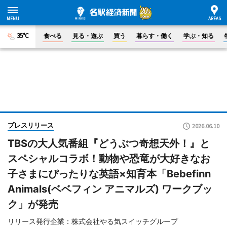
35°C
食べる
見る・遊ぶ
買う
暮らす・働く
学ぶ・知る
プレスリリース
2026.06.10
TBSの大人気番組『どうぶつ奇想天外！』と
スペシャルコラボ！動物や恐竜が大好きなお
子さまにぴったりな英語×知育本「Bebefinn
Animals(ベベフィン アニマルズ) ワークブッ
ク」が発売
リリース発行企業：株式会社やる気スイッチグループ