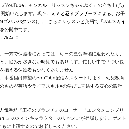
式YouTubeチャンネル「リッスンちゃんねる」の立ち上げが
信を開始いたします。現在、
ミミと忍者ブラザーズによる、お子
ce(ズバンバダンス)」
。 さらに
リッスンと英語で「JALスカイ
を公開中です。
p7Ir4ui0
。一方で保護者にとっては、毎日の昼食準備に追われたり、
と、悩みが尽きない時期でもあります。忙しい中で「つい長
を抱える保護者も少なくありません。
本番組は待望のYouTube配信をスタートします。幼児教育
のものが英語やライフスキル※の学びに直結する安心の設計
BSの人気番組『王様のブランチ』のコーナー「エンタメコンプリ
nglish !』のメインキャラクターのリッスンが登場します。ゲスト
とともに出演するのでお楽しみください。