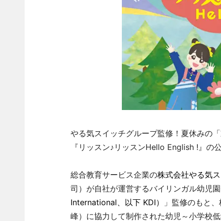
やる気スイッチグループ監修！夏休みの「
『リッスン♪リッスンHello English !
総合教育サービス企業の
株式会社やる気ス
司）が自社が運営するバイリンガル幼児園
International、以下 KDI）
」監修のもと、
峰）に協力して制作された幼児～小学校低学年向