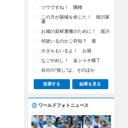
ツウですね！ 隅櫓
この方が築城を命じた！ 徳川家
康
お城の資材運搬のために！ 堀川
何故いるのかご存知？ 鹿
ホタルもいるよ！ お堀
なごやめし！ 金シャチ横丁
自分の“推し”は、そのほか
投票する
結果を見る
ワールドフォトニュース