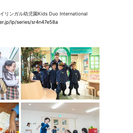
幼児園Kids Duo International
ver.jp/lp/series/sr4n47e58a