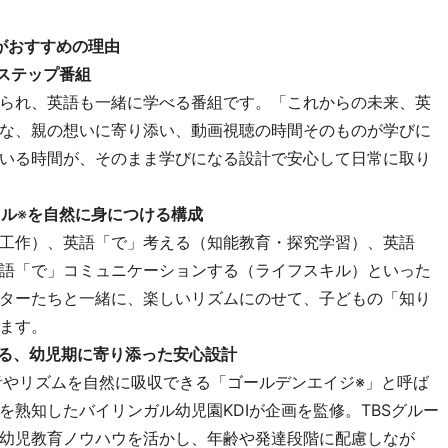
 !』がおすすめの理由
ステップ番組
られ、英語も一緒に学べる番組です。「これからの未来、英
な、親の想いに寄り添い、動画視聴の時間そのものが学びに
いる時間が、そのまま学びになる設計で安心して日常に取り
キル
※
を自然に身につける構成
工作）、英語「で」考える（知能教育・探究学習）、英語
語「で」コミュニケーションする（ライフスキル）といった
ターたちと一緒に、楽しいリズムにのせて、子どもの「知り
ます。
できる、幼児期に寄り添った安心設計
音やリズムを自然に吸収できる「ゴールデンエイジ※」と呼ば
熟知したバイリンガル幼児園KDIが企画を監修。TBSグルー
幼児教育ノウハウを活かし、年齢や発達段階に配慮しなが