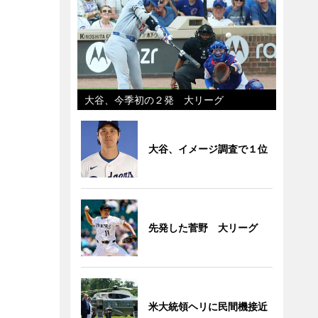
大谷、今季初の２発 大リーグ
大谷、イメージ調査で１位
先発した菅野 大リーグ
米大統領ヘリに民間機接近