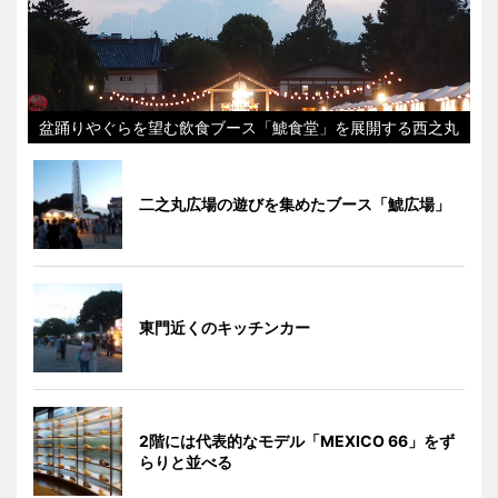
盆踊りやぐらを望む飲食ブース「鯱食堂」を展開する西之丸
二之丸広場の遊びを集めたブース「鯱広場」
東門近くのキッチンカー
2階には代表的なモデル「MEXICO 66」をず
らりと並べる