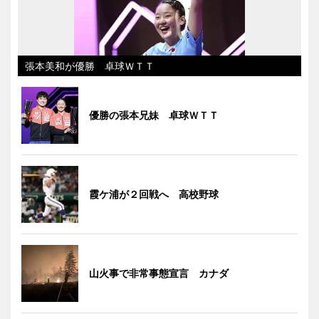
張本美和が優勝 卓球ＷＴＴ
優勝の張本兄妹 卓球ＷＴＴ
霞ケ浦が２回戦へ 高校野球
山火事で非常事態宣言 カナダ