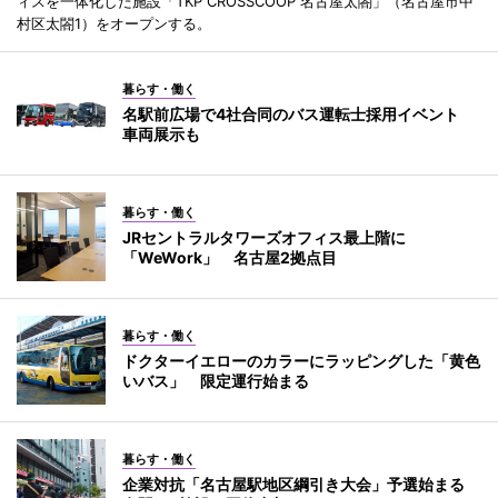
ィスを一体化した施設「TKP CROSSCOOP 名古屋太閤」（名古屋市中
村区太閤1）をオープンする。
暮らす・働く
名駅前広場で4社合同のバス運転士採用イベント
車両展示も
暮らす・働く
JRセントラルタワーズオフィス最上階に
「WeWork」 名古屋2拠点目
暮らす・働く
ドクターイエローのカラーにラッピングした「黄色
いバス」 限定運行始まる
暮らす・働く
企業対抗「名古屋駅地区綱引き大会」予選始まる