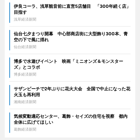
伊良コーラ、浅草観音前に直営5店舗目 「300年続く店」
目指す
浅草経済新聞
仙台七夕まつり開幕 中心部商店街に大型飾り300本、青
空の下で風に揺れ
仙台経済新聞
博多で水遊びイベント 映画「ミニオンズ＆モンスター
ズ」とコラボ
博多経済新聞
サザンビーチで2年ぶりに花火大会 全国で中止になった花
火玉も再利用
湘南経済新聞
気候変動適応センター、葛飾・セイズの住宅を視察 都内
全体に広げてほしい
葛飾経済新聞