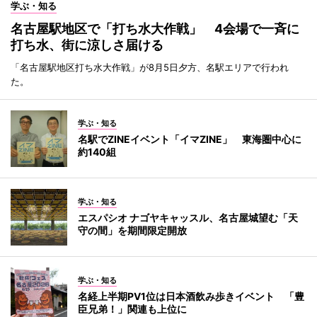
学ぶ・知る
名古屋駅地区で「打ち水大作戦」 4会場で一斉に
打ち水、街に涼しさ届ける
「名古屋駅地区打ち水大作戦」が8月5日夕方、名駅エリアで行われ
た。
学ぶ・知る
名駅でZINEイベント「イマZINE」 東海圏中心に
約140組
学ぶ・知る
エスパシオ ナゴヤキャッスル、名古屋城望む「天
守の間」を期間限定開放
学ぶ・知る
名経上半期PV1位は日本酒飲み歩きイベント 「豊
臣兄弟！」関連も上位に