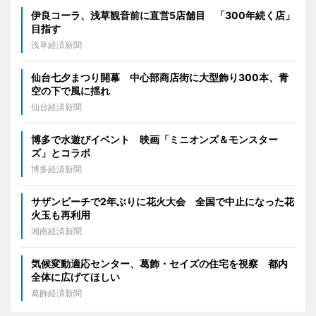
伊良コーラ、浅草観音前に直営5店舗目 「300年続く店」
目指す
浅草経済新聞
仙台七夕まつり開幕 中心部商店街に大型飾り300本、青
空の下で風に揺れ
仙台経済新聞
博多で水遊びイベント 映画「ミニオンズ＆モンスター
ズ」とコラボ
博多経済新聞
サザンビーチで2年ぶりに花火大会 全国で中止になった花
火玉も再利用
湘南経済新聞
気候変動適応センター、葛飾・セイズの住宅を視察 都内
全体に広げてほしい
葛飾経済新聞