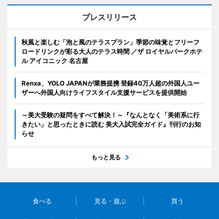
プレスリリース
秋風と楽しむ「泡と風のテラスプラン」季節の味覚とフリーフ
ロードリンクが彩る大人のテラス時間 ／ザ ロイヤルパークホテ
ル アイコニック 名古屋
Renxa、YOLO JAPANが業務提携 登録40万人超の外国人ユー
ザーへ外国人向けライフスタイル支援サービスを提供開始
～美大受験の疑問をすべて解決！～『なんとなく「美術系に行
きたい」と思ったときに読む 美大入試完全ガイド』刊行のお知
らせ
もっと見る
食べる
見る・遊ぶ
買う