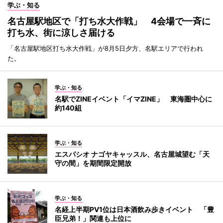
学ぶ・知る
名古屋駅地区で「打ち水大作戦」 4会場で一斉に
打ち水、街に涼しさ届ける
「名古屋駅地区打ち水大作戦」が8月5日夕方、名駅エリアで行われ
た。
学ぶ・知る
名駅でZINEイベント「イマZINE」 東海圏中心に
約140組
学ぶ・知る
エスパシオ ナゴヤキャッスル、名古屋城望む「天
守の間」を期間限定開放
学ぶ・知る
名経上半期PV1位は日本酒飲み歩きイベント 「豊
臣兄弟！」関連も上位に