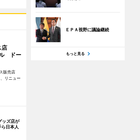
ＥＰＡ視野に議論継続
ス店
もっと見る
アル ドー
ス販売店
日、リニュー
グッズ店が
手ら日本人