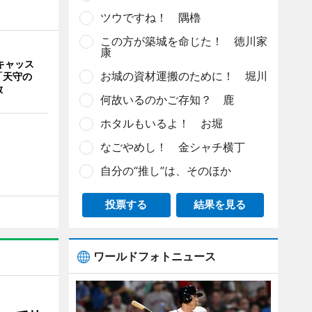
ツウですね！ 隅櫓
この方が築城を命じた！ 徳川家
康
キャッス
お城の資材運搬のために！ 堀川
「天守の
放
何故いるのかご存知？ 鹿
ホタルもいるよ！ お堀
なごやめし！ 金シャチ横丁
自分の“推し”は、そのほか
投票する
結果を見る
ワールドフォトニュース