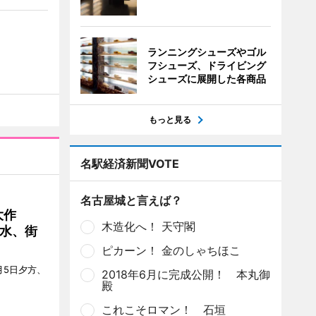
ランニングシューズやゴル
フシューズ、ドライビング
シューズに展開した各商品
もっと見る
名駅経済新聞VOTE
名古屋城と言えば？
大作
木造化へ！ 天守閣
水、街
ピカーン！ 金のしゃちほこ
月5日夕方、
2018年6月に完成公開！ 本丸御
殿
これこそロマン！ 石垣