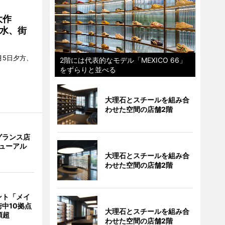
大作
水、街
月5日夕方、
2階には代表的なモデル「MEXICO 66」
をずらりと並べる
大理石とスチールを組み合
わせた空間の店舗2階
グランス店
リニューアル
大理石とスチールを組み合
わせた空間の店舗2階
ント「メイ
中10拠点
大理石とスチールを組み合
類超
わせた空間の店舗2階