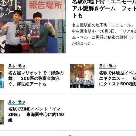
名駅の地下街「ユニモー
アル謎解きゲーム フォ
トも
名古屋駅前の地下街「ユニモール」
中村区名駅4）で8月5日、「リアル
ム～マルーニ男爵と秘密の題材（テ
が始まった。
見る・遊ぶ
見る・遊ぶ
名古屋マリオットで「錦魚の
名駅で体験型イベ
舞」 200匹の弥富金魚泳
エキクエスト」 街
ぐ、浮世絵アートも
にクエスト500種
見る・遊ぶ
名駅でZINEイベント「イマ
ZINE」 東海圏中心に約140
組