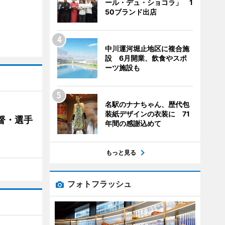
ール・デュ・ショコラ」 1
50ブランド出店
中川運河堀止地区に複合施
設 6月開業、飲食やスポ
ーツ施設も
名駅のナナちゃん、歴代包
装紙デザインの衣装に 71
督・選手
年間の感謝込めて
もっと見る
フォトフラッシュ