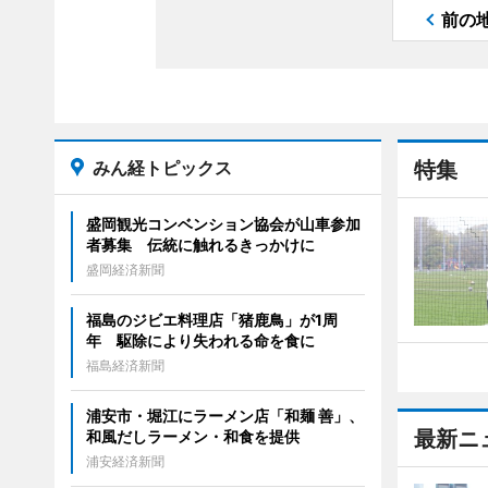
前の
みん経トピックス
特集
盛岡観光コンベンション協会が山車参加
者募集 伝統に触れるきっかけに
盛岡経済新聞
福島のジビエ料理店「猪鹿鳥」が1周
年 駆除により失われる命を食に
福島経済新聞
浦安市・堀江にラーメン店「和麺 善」、
最新ニ
和風だしラーメン・和食を提供
浦安経済新聞