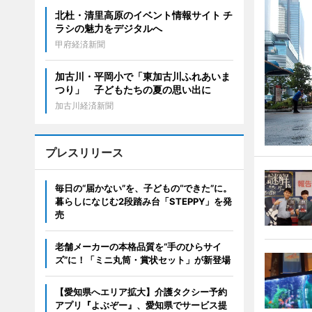
北杜・清里高原のイベント情報サイト チ
ラシの魅力をデジタルへ
甲府経済新聞
加古川・平岡小で「東加古川ふれあいま
つり」 子どもたちの夏の思い出に
加古川経済新聞
プレスリリース
毎日の“届かない”を、子どもの“できた”に。
暮らしになじむ2段踏み台「STEPPY」を発
売
老舗メーカーの本格品質を“手のひらサイ
ズ”に！「ミニ丸筒・賞状セット」が新登場
【愛知県へエリア拡大】介護タクシー予約
アプリ『よぶぞー』、愛知県でサービス提