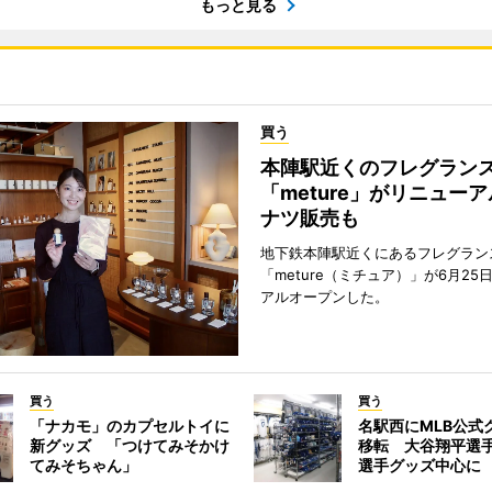
もっと見る
買う
本陣駅近くのフレグラン
「meture」がリニュー
ナツ販売も
地下鉄本陣駅近くにあるフレグラン
「meture（ミチュア）」が6月25
アルオープンした。
買う
買う
「ナカモ」のカプセルトイに
名駅西にMLB公式
新グッズ 「つけてみそかけ
移転 大谷翔平選
てみそちゃん」
選手グッズ中心に