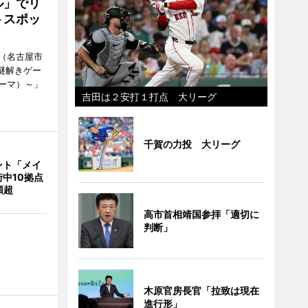
ル」でリ
トスポッ
（名古屋市
謎解きゲー
ーマ）～」
吉田は２安打１打点 大リーグ
千賀の力投 大リーグ
ント「メイ
中10拠点
類超
高市首相靖国参拝「適切に
判断」
木原官房長官「拉致は現在
進行形」