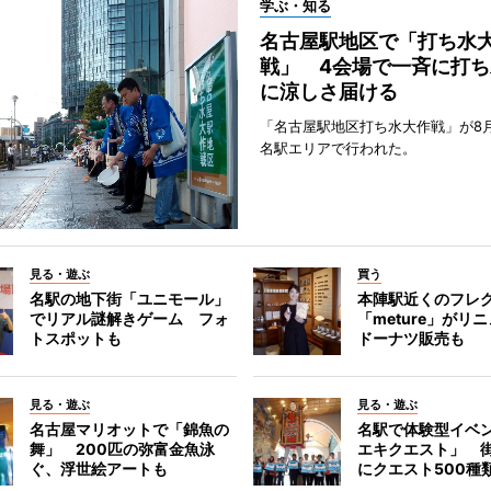
学ぶ・知る
名古屋駅地区で「打ち水
戦」 4会場で一斉に打ち
に涼しさ届ける
「名古屋駅地区打ち水大作戦」が8
名駅エリアで行われた。
見る・遊ぶ
買う
名駅の地下街「ユニモール」
本陣駅近くのフレ
でリアル謎解きゲーム フォ
「meture」が
トスポットも
ドーナツ販売も
見る・遊ぶ
見る・遊ぶ
名古屋マリオットで「錦魚の
名駅で体験型イベ
舞」 200匹の弥富金魚泳
エキクエスト」 街
ぐ、浮世絵アートも
にクエスト500種