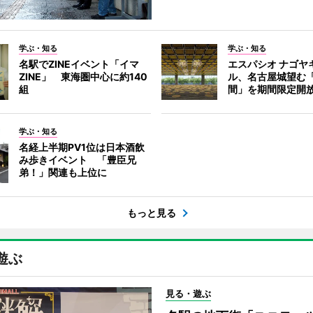
学ぶ・知る
学ぶ・知る
名駅でZINEイベント「イマ
エスパシオ ナゴヤ
ZINE」 東海圏中心に約140
ル、名古屋城望む
組
間」を期間限定開
学ぶ・知る
名経上半期PV1位は日本酒飲
み歩きイベント 「豊臣兄
弟！」関連も上位に
もっと見る
遊ぶ
見る・遊ぶ