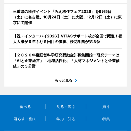
三重県の移住イベント「みえ移住フェア2026」を9月5日
（土）に名古屋、10月24日（土）に大阪、12月12日（土）に東
京にて開催
【祝・インターハイ2026】VITASサポート校が全国で躍進！福
大大濠が９年ぶり５回目の優勝、桜花学園が第３位
【２０２６年度経営科学研究奨励金】募集開始ー研究テーマは
「AIと企業経営」「地域活性化」「人材マネジメントと企業価
値」の３分野
もっと見る
食べる
見る・遊ぶ
買う
暮らす・働く
学ぶ・知る
特集