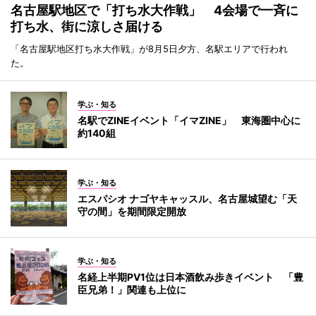
名古屋駅地区で「打ち水大作戦」 4会場で一斉に
打ち水、街に涼しさ届ける
「名古屋駅地区打ち水大作戦」が8月5日夕方、名駅エリアで行われ
た。
学ぶ・知る
名駅でZINEイベント「イマZINE」 東海圏中心に
約140組
学ぶ・知る
エスパシオ ナゴヤキャッスル、名古屋城望む「天
守の間」を期間限定開放
学ぶ・知る
名経上半期PV1位は日本酒飲み歩きイベント 「豊
臣兄弟！」関連も上位に