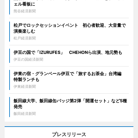
ェル看板に
熊谷経済新聞
松戸でロックセッションイベント 初心者歓迎、大音量で
演奏楽しむ
松戸経済新聞
伊豆の国で「IZURUFES」 CHEHONら出演、地元勢も
伊豆の国経済新聞
伊東の宿・グランベール伊豆で「旅するお茶会」台湾編
特製ランチも
伊東経済新聞
飯田線大学、飯田線缶バッジ第2弾「開運セット」など5種
発売
飯田経済新聞
プレスリリース