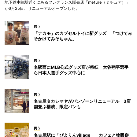
地下鉄本陣駅近くにあるフレグランス販売店「meture（ミチュア）」
が6月25日、リニューアルオープンした。
買う
「ナカモ」のカプセルトイに新グッズ 「つけてみ
そかけてみそちゃん」
買う
名駅西にMLB公式グッズ店が移転 大谷翔平選手
ら日本人選手グッズ中心に
買う
名古屋タカシマヤがパンゾーンリニューアル 3店
舗並ぶ構成、限定パンも
買う
名古屋駅に「ぴよりんvillage」 カフェと物販併