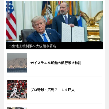
出生地主義制限へ大統領令署名
米イスラエル船舶の航行禁止検討
プロ野球・広島７―１１巨人