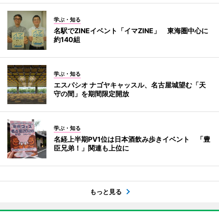
学ぶ・知る
名駅でZINEイベント「イマZINE」 東海圏中心に
約140組
学ぶ・知る
エスパシオ ナゴヤキャッスル、名古屋城望む「天
守の間」を期間限定開放
学ぶ・知る
名経上半期PV1位は日本酒飲み歩きイベント 「豊
臣兄弟！」関連も上位に
もっと見る