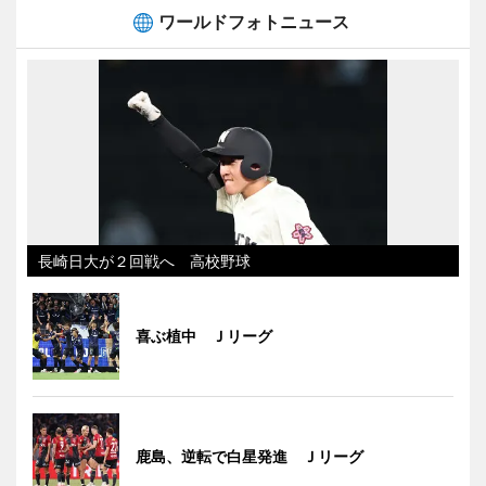
ワールドフォトニュース
長崎日大が２回戦へ 高校野球
喜ぶ植中 Ｊリーグ
鹿島、逆転で白星発進 Ｊリーグ