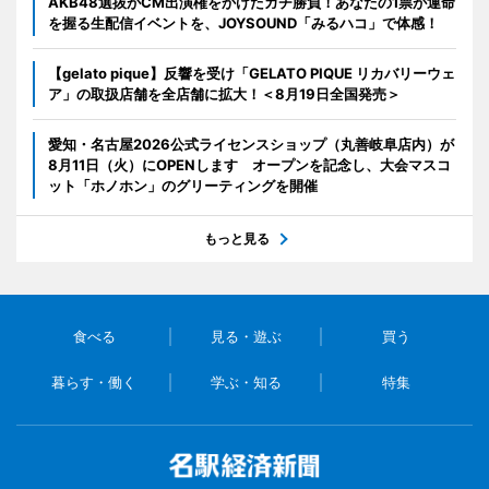
AKB48選抜がCM出演権をかけたガチ勝負！あなたの1票が運命
を握る生配信イベントを、JOYSOUND「みるハコ」で体感！
【gelato pique】反響を受け「GELATO PIQUE リカバリーウェ
ア」の取扱店舗を全店舗に拡大！＜8月19日全国発売＞
愛知・名古屋2026公式ライセンスショップ（丸善岐阜店内）が
8月11日（火）にOPENします オープンを記念し、大会マスコ
ット「ホノホン」のグリーティングを開催
もっと見る
食べる
見る・遊ぶ
買う
暮らす・働く
学ぶ・知る
特集