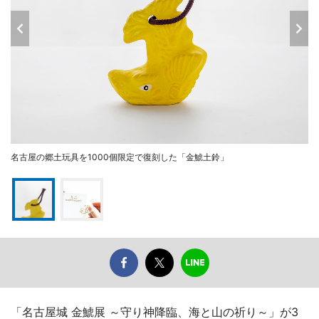
名古屋の郷土玩具を1000個限定で復刻した「金鯱土鈴」
「名古屋城 金鯱展 ～守り神降臨、海と山の祈り～」が3