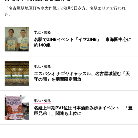
「名古屋駅地区打ち水大作戦」が8月5日夕方、名駅エリアで行われ
た。
学ぶ・知る
名駅でZINEイベント「イマZINE」 東海圏中心に
約140組
学ぶ・知る
エスパシオ ナゴヤキャッスル、名古屋城望む「天
守の間」を期間限定開放
学ぶ・知る
名経上半期PV1位は日本酒飲み歩きイベント 「豊
臣兄弟！」関連も上位に