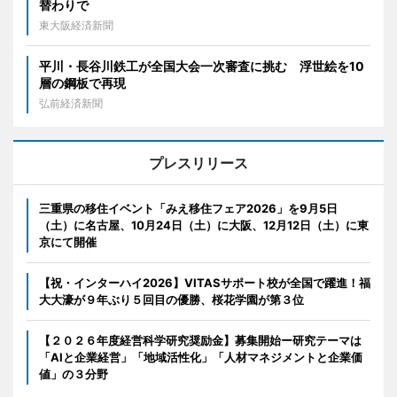
替わりで
東大阪経済新聞
平川・長谷川鉄工が全国大会一次審査に挑む 浮世絵を10
層の鋼板で再現
弘前経済新聞
プレスリリース
三重県の移住イベント「みえ移住フェア2026」を9月5日
（土）に名古屋、10月24日（土）に大阪、12月12日（土）に東
京にて開催
【祝・インターハイ2026】VITASサポート校が全国で躍進！福
大大濠が９年ぶり５回目の優勝、桜花学園が第３位
【２０２６年度経営科学研究奨励金】募集開始ー研究テーマは
「AIと企業経営」「地域活性化」「人材マネジメントと企業価
値」の３分野