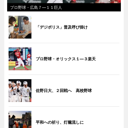
プロ野球・広島７―１１巨人
「デジポリス」普及呼び掛け
プロ野球・オリックス１―３楽天
佐野日大、２回戦へ 高校野球
平和への祈り、灯籠流しに