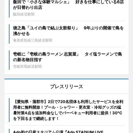
飯田で「小さな体験マルシェ」 好きを仕事にしている6店
が日替わり出店
飯田経済新聞
徳之島「ユイの島で結ぶ太鼓祭り」 9年ぶりの開催で島を
沸かせる
奄美群島南三島経済新聞
壱岐に「壱岐の島ラーメン 志賀屋」 タイ塩ラーメンで島
の新名物目指す
壱岐対馬経済新聞
プレスリリース
【愛知県・蒲郡市】2日で720名団体も利用したサービスを全利
用者に無料開放！プール・シャワー・更衣室・冷却グッズの猛
暑対策4点を追加料金なしでバーベキュー利用者に提供！30℃
を下回るまで継続します！
Ado初の日産スタジアム公演『Ado STADIUM LIVE