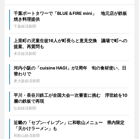
千葉ポートタワーで「BLUE＆FIRE mini」 地元店が鉄板
焼き料理提供
千葉経済新聞
上里町の児童生徒16人が町長らと意見交換 議場で町への
提案、再質問も
本庄経済新聞
河内小阪の「cuisine HAGI」が2周年 旬の食材使い、日
替わりで
東大阪経済新聞
平川・長谷川鉄工が全国大会一次審査に挑む 浮世絵を10
層の鉄板で再現
弘前経済新聞
近畿の「セブン-イレブン」に和歌山メニュー 県内限定
「天かけラーメン」も
和歌山経済新聞