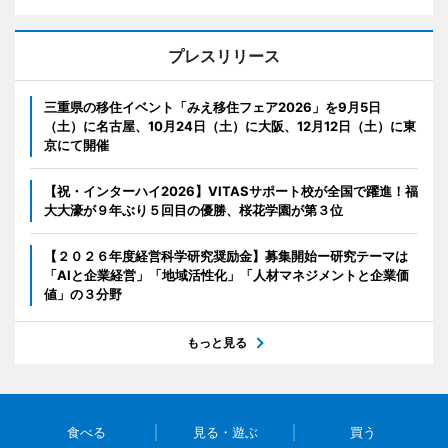
プレスリリース
三重県の移住イベント「みえ移住フェア2026」を9月5日
（土）に名古屋、10月24日（土）に大阪、12月12日（土）に東
京にて開催
【祝・インターハイ2026】VITASサポート校が全国で躍進！福
大大濠が９年ぶり５回目の優勝、桜花学園が第３位
【２０２６年度経営科学研究奨励金】募集開始ー研究テーマは
「AIと企業経営」「地域活性化」「人材マネジメントと企業価
値」の３分野
もっと見る
食べる
見る・遊ぶ
買う