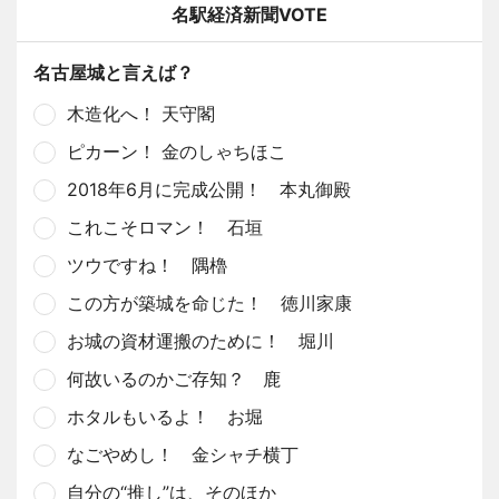
名駅経済新聞VOTE
名古屋城と言えば？
木造化へ！ 天守閣
ピカーン！ 金のしゃちほこ
2018年6月に完成公開！ 本丸御殿
これこそロマン！ 石垣
ツウですね！ 隅櫓
この方が築城を命じた！ 徳川家康
お城の資材運搬のために！ 堀川
何故いるのかご存知？ 鹿
ホタルもいるよ！ お堀
なごやめし！ 金シャチ横丁
自分の“推し”は、そのほか