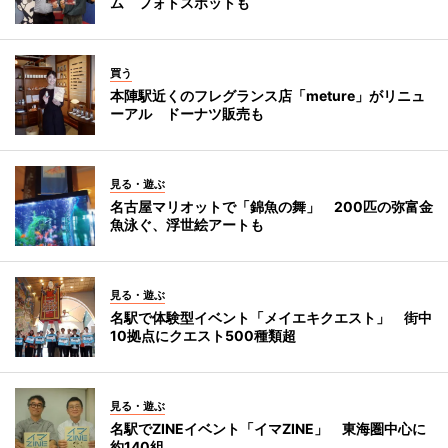
ム フォトスポットも
買う
本陣駅近くのフレグランス店「meture」がリニュ
ーアル ドーナツ販売も
見る・遊ぶ
名古屋マリオットで「錦魚の舞」 200匹の弥富金
魚泳ぐ、浮世絵アートも
見る・遊ぶ
名駅で体験型イベント「メイエキクエスト」 街中
10拠点にクエスト500種類超
見る・遊ぶ
名駅でZINEイベント「イマZINE」 東海圏中心に
約140組