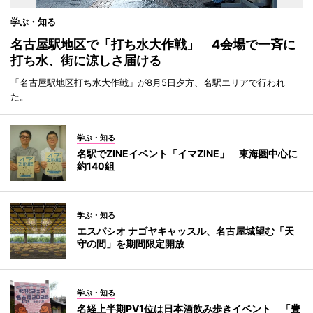
学ぶ・知る
名古屋駅地区で「打ち水大作戦」 4会場で一斉に
打ち水、街に涼しさ届ける
「名古屋駅地区打ち水大作戦」が8月5日夕方、名駅エリアで行われ
た。
学ぶ・知る
名駅でZINEイベント「イマZINE」 東海圏中心に
約140組
学ぶ・知る
エスパシオ ナゴヤキャッスル、名古屋城望む「天
守の間」を期間限定開放
学ぶ・知る
名経上半期PV1位は日本酒飲み歩きイベント 「豊