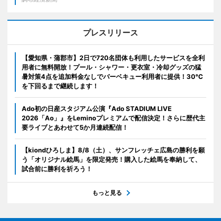
プレスリリース
【愛知県・蒲郡市】2日で720名団体も利用したサービスを全利
用者に無料開放！プール・シャワー・更衣室・冷却グッズの猛
暑対策4点を追加料金なしでバーベキュー利用者に提供！30℃
を下回るまで継続します！
Ado初の日産スタジアム公演『Ado STADIUM LIVE
2026「Ao」』をLeminoプレミアムで配信決定！さらに歴代主
要ライブとあわせて5か月連続配信！
【kiondひろしま】8/8（土）、サンフレッチェ広島の勝利を願
う「オリジナル絵馬」を限定発売！購入した絵馬を奉納して、
試合前に勝利を祈ろう！
もっと見る