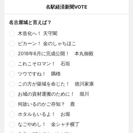
名駅経済新聞VOTE
名古屋城と言えば？
木造化へ！ 天守閣
ピカーン！ 金のしゃちほこ
2018年6月に完成公開！ 本丸御殿
これこそロマン！ 石垣
ツウですね！ 隅櫓
この方が築城を命じた！ 徳川家康
お城の資材運搬のために！ 堀川
何故いるのかご存知？ 鹿
ホタルもいるよ！ お堀
なごやめし！ 金シャチ横丁