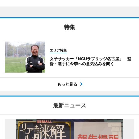
特集
エリア特集
女子サッカー「NGUラブリッジ名古屋」 監
督・選手に今季への意気込みを聞く
もっと見る
最新ニュース