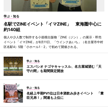
学ぶ・知る
名駅でZINEイベント「イマZINE」 東海圏中心に
約140組
個人や少人数で制作する小規模出版物「ZINE（ジン）」の展示・即売
イベント「イマZINE」が8月11日、「ウインクあいち」（名古屋市中村
区名駅4）5階「小ホール1・2」で初めて開催される。
学ぶ・知る
エスパシオ ナゴヤキャッスル、名古屋城望む「天
守の間」を期間限定開放
学ぶ・知る
名経上半期PV1位は日本酒飲み歩きイベント 「豊
臣兄弟！」関連も上位に