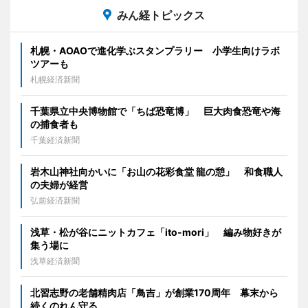
みん経トピックス
札幌・AOAOで進化学ぶスタンプラリー 小学生向けラボ
ツアーも
札幌経済新聞
千葉県立中央博物館で「ちば恐竜博」 巨大肉食恐竜や海
の捕食者も
千葉経済新聞
岩木山神社向かいに「お山の花彩食堂 龍の憩」 和食職人
の夫婦が経営
弘前経済新聞
浅草・松が谷にニットカフェ「ito-mori」 編み物好きが
集う場に
浅草経済新聞
北習志野の老舗精肉店「鳥吉」が創業170周年 幕末から
続くのれん守る