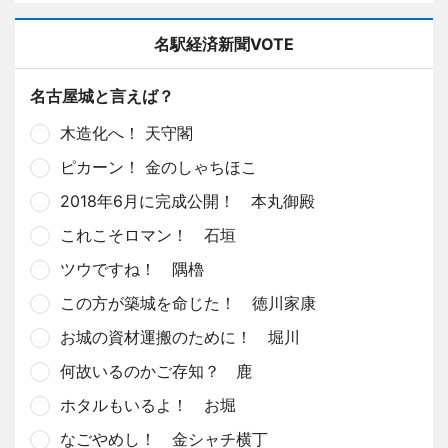
名駅経済新聞VOTE
名古屋城と言えば？
木造化へ！ 天守閣
ピカーン！ 金のしゃちほこ
2018年6月に完成公開！ 本丸御殿
これこそロマン！ 石垣
ツウですね！ 隅櫓
この方が築城を命じた！ 徳川家康
お城の資材運搬のために！ 堀川
何故いるのかご存知？ 鹿
ホタルもいるよ！ お堀
なごやめし！ 金シャチ横丁