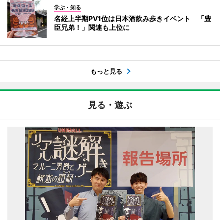
学ぶ・知る
名経上半期PV1位は日本酒飲み歩きイベント 「豊
臣兄弟！」関連も上位に
もっと見る
見る・遊ぶ