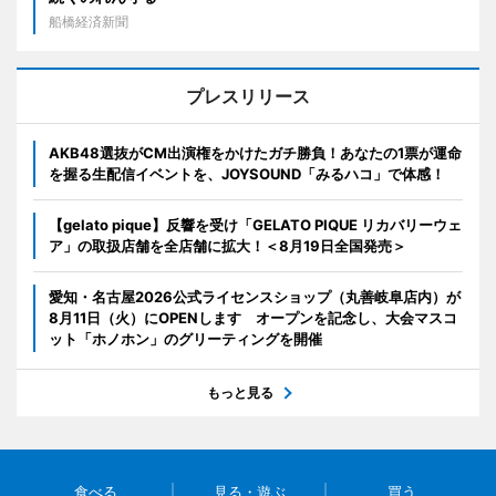
船橋経済新聞
プレスリリース
AKB48選抜がCM出演権をかけたガチ勝負！あなたの1票が運命
を握る生配信イベントを、JOYSOUND「みるハコ」で体感！
【gelato pique】反響を受け「GELATO PIQUE リカバリーウェ
ア」の取扱店舗を全店舗に拡大！＜8月19日全国発売＞
愛知・名古屋2026公式ライセンスショップ（丸善岐阜店内）が
8月11日（火）にOPENします オープンを記念し、大会マスコ
ット「ホノホン」のグリーティングを開催
もっと見る
食べる
見る・遊ぶ
買う