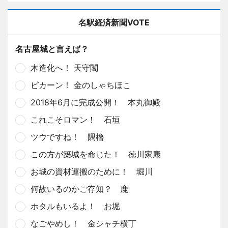
名駅経済新聞VOTE
名古屋城と言えば？
木造化へ！ 天守閣
ピカーン！ 金のしゃちほこ
2018年6月に完成公開！ 本丸御殿
これこそロマン！ 石垣
ツウですね！ 隅櫓
この方が築城を命じた！ 徳川家康
お城の資材運搬のために！ 堀川
何故いるのかご存知？ 鹿
ホタルもいるよ！ お堀
なごやめし！ 金シャチ横丁