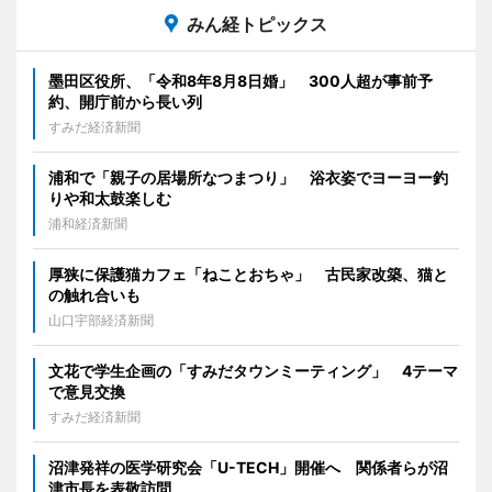
みん経トピックス
墨田区役所、「令和8年8月8日婚」 300人超が事前予
約、開庁前から長い列
すみだ経済新聞
浦和で「親子の居場所なつまつり」 浴衣姿でヨーヨー釣
りや和太鼓楽しむ
浦和経済新聞
厚狭に保護猫カフェ「ねことおちゃ」 古民家改築、猫と
の触れ合いも
山口宇部経済新聞
文花で学生企画の「すみだタウンミーティング」 4テーマ
で意見交換
すみだ経済新聞
沼津発祥の医学研究会「U-TECH」開催へ 関係者らが沼
津市長を表敬訪問