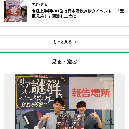
学ぶ・知る
名経上半期PV1位は日本酒飲み歩きイベント 「豊
臣兄弟！」関連も上位に
もっと見る
見る・遊ぶ