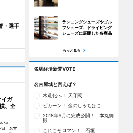
ランニングシューズやゴル
督・選手
フシューズ、ドライビング
シューズに展開した各商品
もっと見る
名駅経済新聞VOTE
名古屋城と言えば？
木造化へ！ 天守閣
タイガ
ピカーン！ 金のしゃちほこ
模、全
2018年6月に完成公開！ 本丸御
殿
uka
月7日、名古
これこそロマン！ 石垣