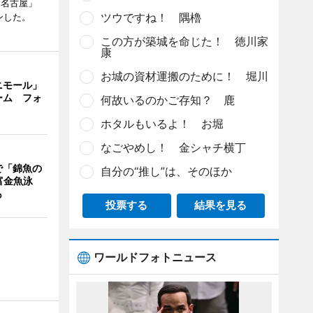
 名古屋」
ツウですね！ 隅櫓
ンした。
この方が築城を命じた！ 徳川家
康
お城の資材運搬のために！ 堀川
ニモール」
ーム フォ
何故いるのかご存知？ 鹿
ホタルもいるよ！ お堀
なごやめし！ 金シャチ横丁
で「錦魚の
自分の“推し”は、そのほか
富金魚泳
も
投票する
結果を見る
ワールドフォトニュース