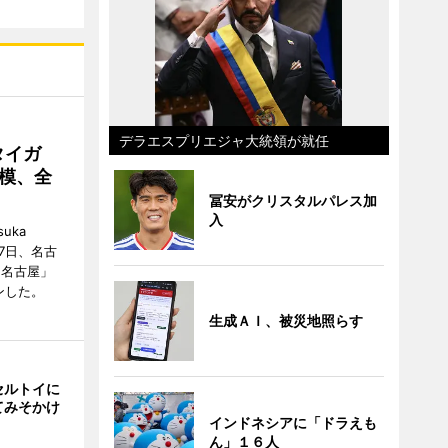
デラエスプリエジャ大統領が就任
タイガ
模、全
冨安がクリスタルパレス加
入
uka
月7日、名古
 名古屋」
ンした。
生成ＡＩ、被災地照らす
セルトイに
てみそかけ
インドネシアに「ドラえも
ん」１６人