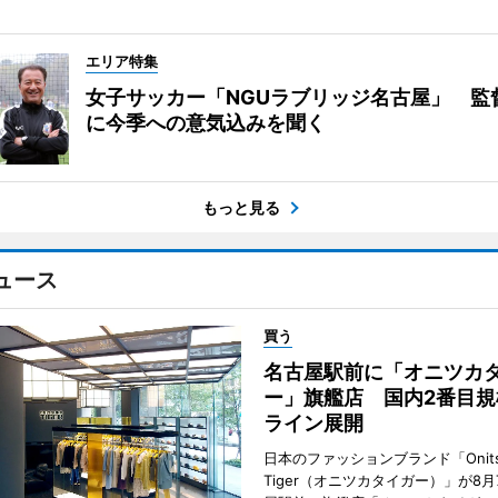
エリア特集
女子サッカー「NGUラブリッジ名古屋」 監
に今季への意気込みを聞く
もっと見る
ュース
買う
名古屋駅前に「オニツカ
ー」旗艦店 国内2番目規
ライン展開
日本のファッションブランド「Onits
Tiger（オニツカタイガー）」が8