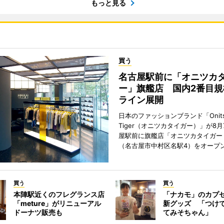
もっと見る
買う
名古屋駅前に「オニツカ
ー」旗艦店 国内2番目規
ライン展開
日本のファッションブランド「Onits
Tiger（オニツカタイガー）」が8
屋駅前に旗艦店「オニツカタイガー
（名古屋市中村区名駅4）をオープ
買う
買う
本陣駅近くのフレグランス店
「ナカモ」のカプ
「meture」がリニューアル
新グッズ 「つけ
ドーナツ販売も
てみそちゃん」