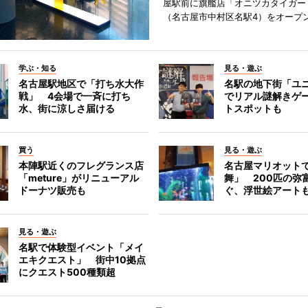
屋駅前に旗艦店「オニツカタイガー
（名古屋市中村区名駅4）をオープ
学ぶ・知る
見る・遊ぶ
名古屋駅地区で「打ち水大作
名駅の地下街「ユ
戦」 4会場で一斉に打ち
でリアル謎解きゲ
水、街に涼しさ届ける
トスポットも
買う
見る・遊ぶ
本陣駅近くのフレグランス店
名古屋マリオット
「meture」がリニューアル
舞」 200匹の弥
ドーナツ販売も
ぐ、浮世絵アート
見る・遊ぶ
名駅で体験型イベント「メイ
エキクエスト」 街中10拠点
にクエスト500種類超