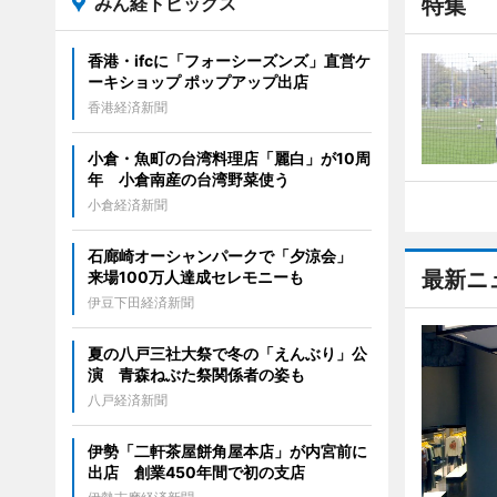
みん経トピックス
特集
香港・ifcに「フォーシーズンズ」直営ケ
ーキショップ ポップアップ出店
香港経済新聞
小倉・魚町の台湾料理店「麗白」が10周
年 小倉南産の台湾野菜使う
小倉経済新聞
石廊崎オーシャンパークで「夕涼会」
最新ニ
来場100万人達成セレモニーも
伊豆下田経済新聞
夏の八戸三社大祭で冬の「えんぶり」公
演 青森ねぶた祭関係者の姿も
八戸経済新聞
伊勢「二軒茶屋餅角屋本店」が内宮前に
出店 創業450年間で初の支店