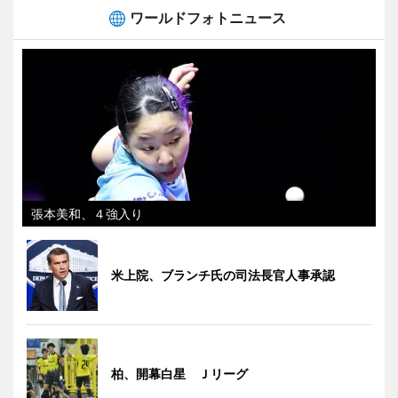
ワールドフォトニュース
張本美和、４強入り
米上院、ブランチ氏の司法長官人事承認
柏、開幕白星 Ｊリーグ