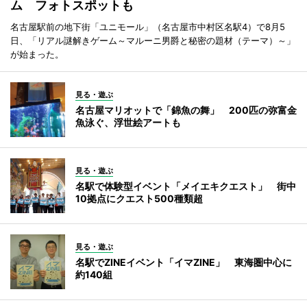
ム フォトスポットも
名古屋駅前の地下街「ユニモール」（名古屋市中村区名駅4）で8月5
日、「リアル謎解きゲーム～マルーニ男爵と秘密の題材（テーマ）～」
が始まった。
見る・遊ぶ
名古屋マリオットで「錦魚の舞」 200匹の弥富金
魚泳ぐ、浮世絵アートも
見る・遊ぶ
名駅で体験型イベント「メイエキクエスト」 街中
10拠点にクエスト500種類超
見る・遊ぶ
名駅でZINEイベント「イマZINE」 東海圏中心に
約140組