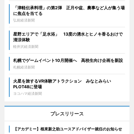
「津軽伝承料理」の第2弾 正月や盆、農事など人が集う場
に焦点を当てる
弘前経済新聞
星野エリアで「足水浴」 13度の湧水とヒノキ香るおけで
清涼体験
軽井沢経済新聞
札幌でゲームイベント10月開催へ 高校生向け企画を新設
札幌経済新聞
火星を旅するVR体験アトラクション みなとみらい
PLOT48に登場
ヨコハマ経済新聞
プレスリリース
【アカデミー】根來新之助ユースアドバイザー就任のお知らせ