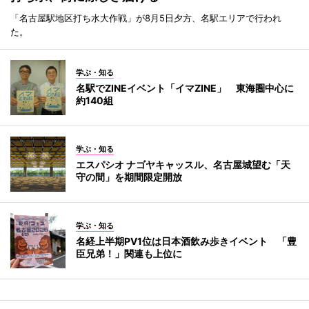
「名古屋駅地区打ち水大作戦」が8月5日夕方、名駅エリアで行われ
た。
学ぶ・知る
名駅でZINEイベント「イマZINE」 東海圏中心に
約140組
学ぶ・知る
エスパシオ ナゴヤキャッスル、名古屋城望む「天
守の間」を期間限定開放
学ぶ・知る
名経上半期PV1位は日本酒飲み歩きイベント 「豊
臣兄弟！」関連も上位に