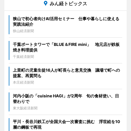
みん経トピックス
狭山で初心者向けAI活用セミナー 仕事や暮らしに使える
実践法紹介
狭山経済新聞
千葉ポートタワーで「BLUE＆FIRE mini」 地元店が鉄板
焼き料理提供
千葉経済新聞
上里町の児童生徒16人が町長らと意見交換 議場で町への
提案、再質問も
本庄経済新聞
河内小阪の「cuisine HAGI」が2周年 旬の食材使い、日
替わりで
東大阪経済新聞
平川・長谷川鉄工が全国大会一次審査に挑む 浮世絵を10
層の鋼板で再現