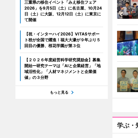
三重県の移住イベント「みえ移住フェア
2026」を9月5日（土）に名古屋、10月24
日（土）に大阪、12月12日（土）に東京に
て開催
【祝・インターハイ2026】VITASサポー
ト校が全国で躍進！福大大濠が９年ぶり５
回目の優勝、桜花学園が第３位
【２０２６年度経営科学研究奨励金】募集
開始ー研究テーマは「AIと企業経営」「地
域活性化」「人材マネジメントと企業価
値」の３分野
もっと見る
学ぶ・