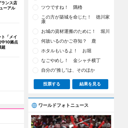
グランス店
ツウですね！ 隅櫓
リニューアル
この方が築城を命じた！ 徳川家
康
お城の資材運搬のために！ 堀川
ント「メイ
何故いるのかご存知？ 鹿
中10拠点
類超
ホタルもいるよ！ お堀
なごやめし！ 金シャチ横丁
自分の“推し”は、そのほか
投票する
結果を見る
ワールドフォトニュース