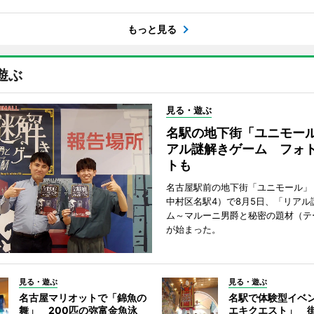
もっと見る
遊ぶ
見る・遊ぶ
名駅の地下街「ユニモー
アル謎解きゲーム フォ
トも
名古屋駅前の地下街「ユニモール」
中村区名駅4）で8月5日、「リアル
ム～マルーニ男爵と秘密の題材（テ
が始まった。
見る・遊ぶ
見る・遊ぶ
名古屋マリオットで「錦魚の
名駅で体験型イベ
舞」 200匹の弥富金魚泳
エキクエスト」 街