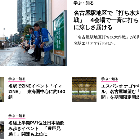
学ぶ・知る
名古屋駅地区で「打ち水
戦」 4会場で一斉に打ち
に涼しさ届ける
「名古屋駅地区打ち水大作戦」が8
名駅エリアで行われた。
学ぶ・知る
学ぶ・知る
名駅でZINEイベント「イマ
エスパシオ ナゴヤ
ZINE」 東海圏中心に約140
ル、名古屋城望む
組
間」を期間限定開
学ぶ・知る
名経上半期PV1位は日本酒飲
み歩きイベント 「豊臣兄
弟！」関連も上位に