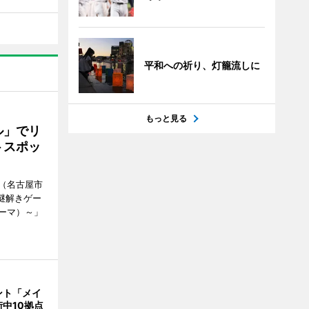
平和への祈り、灯籠流しに
もっと見る
ル」でリ
トスポッ
（名古屋市
謎解きゲー
ーマ）～」
ント「メイ
中10拠点