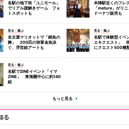
名駅の地下街「ユニモール」
本陣駅近くのフレ
でリアル謎解きゲーム フォ
「meture」が
トスポットも
ドーナツ販売も
見る・遊ぶ
見る・遊ぶ
名古屋マリオットで「錦魚の
名駅で体験型イベ
舞」 200匹の弥富金魚泳
エキクエスト」 街
ぐ、浮世絵アートも
にクエスト500種
見る・遊ぶ
名駅でZINEイベント「イマ
ZINE」 東海圏中心に約140
組
もっと見る
知る