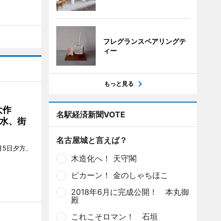
フレグランスペアリングテ
ィー
もっと見る
大作
名駅経済新聞VOTE
水、街
名古屋城と言えば？
月5日夕方、
木造化へ！ 天守閣
ピカーン！ 金のしゃちほこ
2018年6月に完成公開！ 本丸御
殿
これこそロマン！ 石垣