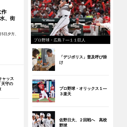
大作
水、街
月5日夕方、
プロ野球・広島７―１１巨人
「デジポリス」普及呼び掛
け
キャッス
「天守の
プロ野球・オリックス１―
放
３楽天
佐野日大、２回戦へ 高校
野球