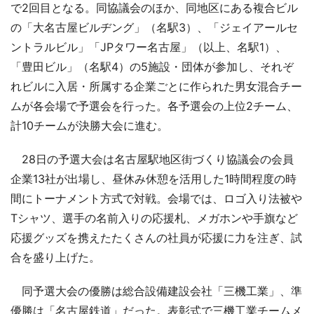
で2回目となる。同協議会のほか、同地区にある複合ビル
の「大名古屋ビルヂング」（名駅3）、「ジェイアールセ
ントラルビル」「JPタワー名古屋」（以上、名駅1）、
「豊田ビル」（名駅4）の5施設・団体が参加し、それぞ
れビルに入居・所属する企業ごとに作られた男女混合チー
ムが各会場で予選会を行った。各予選会の上位2チーム、
計10チームが決勝大会に進む。
28日の予選大会は名古屋駅地区街づくり協議会の会員
企業13社が出場し、昼休み休憩を活用した1時間程度の時
間にトーナメント方式で対戦。会場では、ロゴ入り法被や
Tシャツ、選手の名前入りの応援札、メガホンや手旗など
応援グッズを携えたたくさんの社員が応援に力を注ぎ、試
合を盛り上げた。
同予選大会の優勝は総合設備建設会社「三機工業」、準
優勝は「名古屋鉄道」だった。表彰式で三機工業チームメ