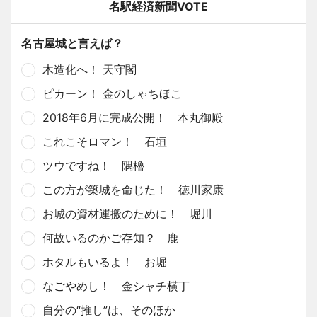
名駅経済新聞VOTE
名古屋城と言えば？
木造化へ！ 天守閣
ピカーン！ 金のしゃちほこ
2018年6月に完成公開！ 本丸御殿
これこそロマン！ 石垣
ツウですね！ 隅櫓
この方が築城を命じた！ 徳川家康
お城の資材運搬のために！ 堀川
何故いるのかご存知？ 鹿
ホタルもいるよ！ お堀
なごやめし！ 金シャチ横丁
自分の“推し”は、そのほか