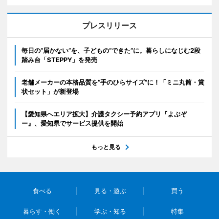
プレスリリース
毎日の“届かない”を、子どもの“できた”に。暮らしになじむ2段
踏み台「STEPPY」を発売
老舗メーカーの本格品質を“手のひらサイズ”に！「ミニ丸筒・賞
状セット」が新登場
【愛知県へエリア拡大】介護タクシー予約アプリ『よぶぞ
ー』、愛知県でサービス提供を開始
もっと見る
食べる
見る・遊ぶ
買う
暮らす・働く
学ぶ・知る
特集