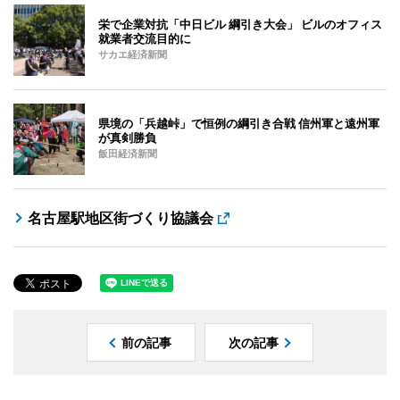
栄で企業対抗「中日ビル 綱引き大会」 ビルのオフィス
就業者交流目的に
サカエ経済新聞
県境の「兵越峠」で恒例の綱引き合戦 信州軍と遠州軍
が真剣勝負
飯田経済新聞
名古屋駅地区街づくり協議会
前の記事
次の記事