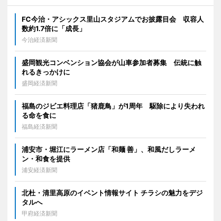
FC今治・アシックス里山スタジアムでお披露目会 収容人
数約1.7倍に「成長」
今治経済新聞
盛岡観光コンベンション協会が山車参加者募集 伝統に触
れるきっかけに
盛岡経済新聞
福島のジビエ料理店「猪鹿鳥」が1周年 駆除により失われ
る命を食に
福島経済新聞
浦安市・堀江にラーメン店「和麺 善」、和風だしラーメ
ン・和食を提供
浦安経済新聞
北杜・清里高原のイベント情報サイト チラシの魅力をデジ
タルへ
甲府経済新聞