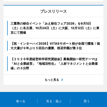
プレスリリース
三重県の移住イベント「みえ移住フェア2026」を9月5日
（土）に名古屋、10月24日（土）に大阪、12月12日（土）に東
京にて開催
【祝・インターハイ2026】VITASサポート校が全国で躍進！福
大大濠が９年ぶり５回目の優勝、桜花学園が第３位
【２０２６年度経営科学研究奨励金】募集開始ー研究テーマは
「AIと企業経営」「地域活性化」「人材マネジメントと企業価
値」の３分野
もっと見る
食べる
見る・遊ぶ
買う