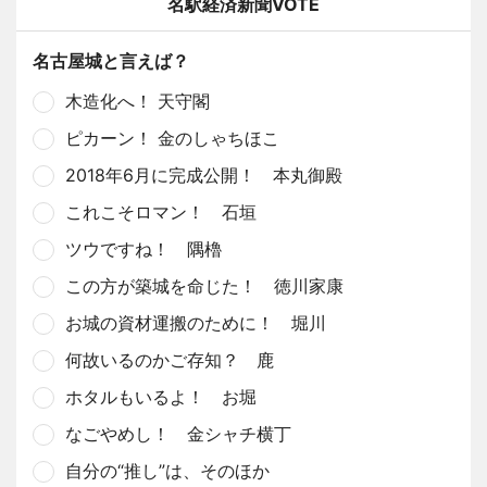
名駅経済新聞VOTE
名古屋城と言えば？
木造化へ！ 天守閣
ピカーン！ 金のしゃちほこ
2018年6月に完成公開！ 本丸御殿
これこそロマン！ 石垣
ツウですね！ 隅櫓
この方が築城を命じた！ 徳川家康
お城の資材運搬のために！ 堀川
何故いるのかご存知？ 鹿
ホタルもいるよ！ お堀
なごやめし！ 金シャチ横丁
自分の“推し”は、そのほか