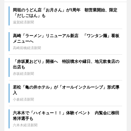
岡垣のうどん店「お月さん」が1周年 朝営業開始、限定
「だしごはん」も
遠賀経済新聞
高崎「ラーメン」リニューアル新店 「ワンタン麺」看板
メニューへ
高崎前橋経済新聞
「赤坂夏おどり」開催へ 特設噴水や縁日、地元飲食店の
出店も
赤坂経済新聞
若松「亀の井ホテル」が「オールインクルーシブ」形式導
入
小倉経済新聞
六本木で「ハイキュー！！」体験イベント 内覧会に柳田
将洋選手も
六本木経済新聞