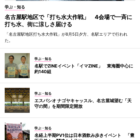
学ぶ・知る
名古屋駅地区で「打ち水大作戦」 4会場で一斉に
打ち水、街に涼しさ届ける
「名古屋駅地区打ち水大作戦」が8月5日夕方、名駅エリアで行われ
た。
学ぶ・知る
名駅でZINEイベント「イマZINE」 東海圏中心に
約140組
学ぶ・知る
エスパシオ ナゴヤキャッスル、名古屋城望む「天
守の間」を期間限定開放
学ぶ・知る
名経上半期PV1位は日本酒飲み歩きイベント 「豊